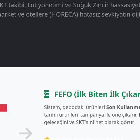
KT takibi, Lot yönetimi ve Soğuk Zincir hassasiyet
arket ve otellere (HORECA) hatasız sevkiyatın diji
Sektörel Çözümleri Keşfet
FEFO (İlk Biten İlk Çıkar
Sistem, depodaki ürünleri
Son Kullanma
tarihli ürünleri kampanya ile öne çıkarır
geleceğini ve SKT'sini net olarak görür.
Tam Yağlı Kaşar Peyniri (2kg Blok)