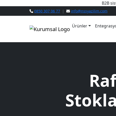
B2B sis
0850 307 06 77
|
info@nssyazilim.com
Ürünler
Entegrasy
Ra
Stokla