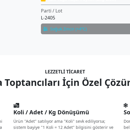
Parti / Lot
L-2405
Soğuk Zincir (+4°C)
LEZZETLI TICARET
 Toptancıları İçin Özel Çözü
Koli / Adet / Kg Dönüşümü
So
ni
Ürün "Adet" satılıyor ama "Koli" sevk ediliyorsa;
Don
da
sistem bayiye "1 Koli = 12 Adet" bilgisini gösterir ve
bel