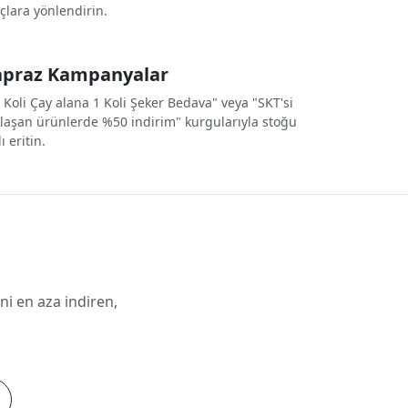
çlara yönlendirin.
apraz Kampanyalar
 Koli Çay alana 1 Koli Şeker Bedava" veya "SKT'si
laşan ürünlerde %50 indirim" kurgularıyla stoğu
lı eritin.
ni en aza indiren,