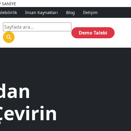
9
SANİYE
ebilirlik
İnsan Kaynakları
Blog
İletişim
Demo Talebi
dan
Çevirin