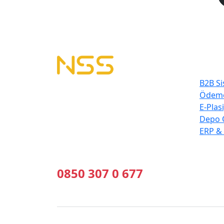
En Çok
B2B Si
B2B Yazılımı | E-Tahsilat | E-Plasiyer
Ödeme
Erp ile tam entegre B2B sistemleri
E-Plas
kuruyoruz.
Depo 
Geleceğin Sistemleri, Bugünün
ERP &
Çözümleri
Bizi Arayın
0850 307 0 677