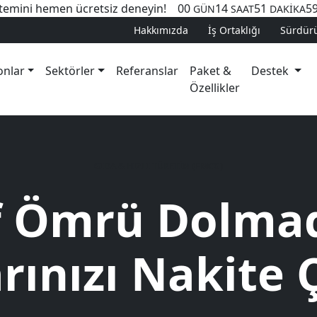
temini hemen ücretsiz deneyin!
00
14
51
5
GÜN
SAAT
DAKİKA
Hakkımızda
İş Ortaklığı
Sürdürül
onlar
Sektörler
Referanslar
Paket &
Destek
Özellikler
GIDA & HIZLI TÜKETİM (FMCG)
f Ömrü Dolma
rınızı Nakite 