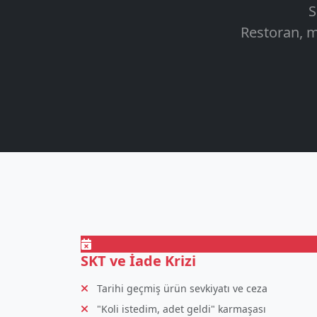
S
Restoran, m
SKT ve İade Krizi
Tarihi geçmiş ürün sevkiyatı ve ceza
"Koli istedim, adet geldi" karmaşası