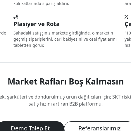
koli katlarında sipariş aldırır.
ara
Plasiyer ve Rota
Ç
erde
Sahadaki satışçınız markete girdiğinde, o marketin
"10
geçmiş siparişlerini, cari bakiyesini ve özel fiyatlarını
yak
tabletten görür.
hız
Market Rafları Boş Kalmasın
ek, şarküteri ve dondurulmuş ürün dağıtıcıları için; SKT riski
satış hızını artıran B2B platformu.
Demo Talep Et
Referanslarımız