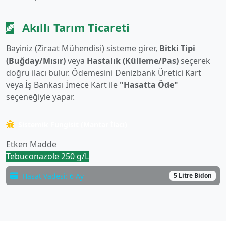
Akıllı Tarım Ticareti
Bayiniz (Ziraat Mühendisi) sisteme girer,
Bitki Tipi
(Buğday/Mısır)
veya
Hastalık (Külleme/Pas)
seçerek
doğru ilacı bulur. Ödemesini Denizbank Üretici Kart
veya İş Bankası İmece Kart ile
"Hasatta Öde"
seçeneğiyle yapar.
Sistemik Fungisit (Mantar İlacı)
Etken Madde
Tebuconazole 250 g/L
Hasat Vadesi: 6 Ay
5 Litre Bidon