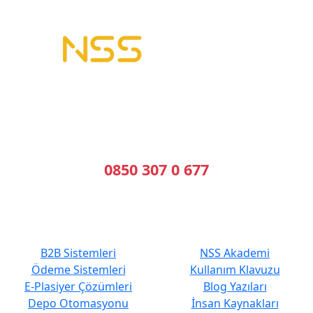
B2B Yazılımı | E-Tahsilat | E-Plasiyer
Erp ile tam entegre B2B sistemleri kuruyoruz.
Geleceğin Sistemleri, Bugünün Çözümleri
Bizi Arayın
0850 307 0 677
En Çok Tercih Edilenler
Hızlı Erişim
B2B Sistemleri
NSS Akademi
Ödeme Sistemleri
Kullanım Klavuzu
E-Plasiyer Çözümleri
Blog Yazıları
Depo Otomasyonu
İnsan Kaynakları