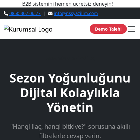
B2B sistemini hemen ücretsiz deneyin!
0850 307 06 77
|
info@nssyazilim.com
Demo Talebi
TARIM, GÜBRE & ZİRAİ İLAÇ
Sezon Yoğunluğunu
Dijital Kolaylıkla
Yönetin
"Hangi ilaç, hangi bitkiye?" sorusuna akıllı
filtrelerle cevap verin.