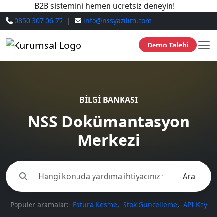
B2B sistemini hemen ücretsiz deneyin!
0850 307 06 77
|
info@nssyazilim.com
Demo Talebi
BİLGİ BANKASI
NSS Dokümantasyon
Merkezi
Ara
Popüler aramalar:
Fatura Kesme
,
Stok Güncelleme
,
API Key