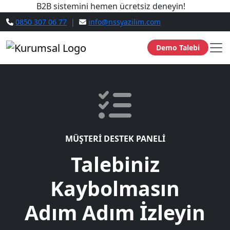
B2B sistemini hemen ücretsiz deneyin!
0850 307 06 77
|
info@nssyazilim.com
Demo Talebi
MÜŞTERİ DESTEK PANELİ
Talebiniz
Kaybolmasın
Adım Adım İzleyin