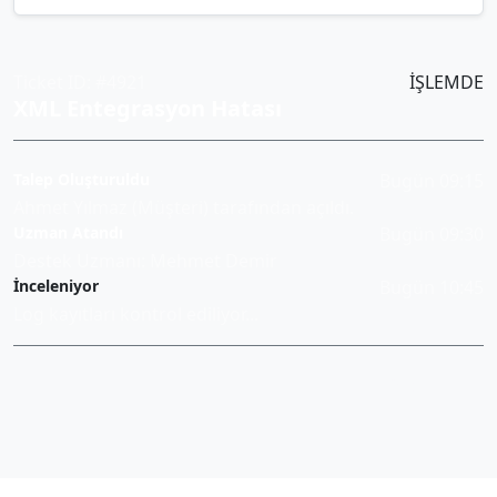
Ticket ID: #4921
İŞLEMDE
XML Entegrasyon Hatası
Talep Oluşturuldu
Bugün 09:15
Ahmet Yılmaz (Müşteri) tarafından açıldı.
Uzman Atandı
Bugün 09:30
Destek Uzmanı: Mehmet Demir
İnceleniyor
Bugün 10:45
Log kayıtları kontrol ediliyor...
Detayları Gör