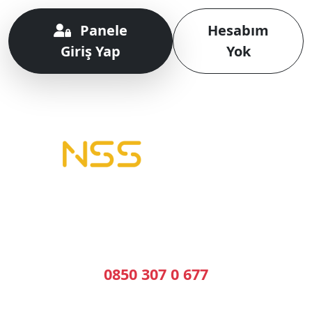
Panele
Hesabım
Giriş Yap
Yok
B2B Yazılımı | E-Tahsilat | E-Plasiyer
Erp ile tam entegre B2B sistemleri kuruyoruz.
Geleceğin Sistemleri, Bugünün Çözümleri
Bizi Arayın
0850 307 0 677