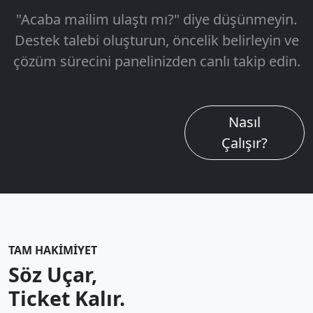
"Acaba mailim ulaştı mı?" diye düşünmeyin.
Destek talebi oluşturun, öncelik belirleyin ve
çözüm sürecini panelinizden canlı takip edin.
Destek
Nasıl
Paneline Giriş
Çalışır?
TAM HAKIMIYET
Söz Uçar,
Ticket Kalır.