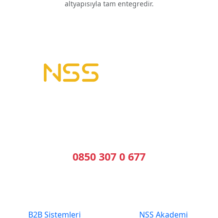
altyapısıyla tam entegredir.
B2B Yazılımı | E-Tahsilat | E-Plasiyer
Erp ile tam entegre B2B sistemleri kuruyoruz.
Geleceğin Sistemleri, Bugünün Çözümleri
Bizi Arayın
0850 307 0 677
En Çok Tercih Edilenler
Hızlı Erişim
B2B Sistemleri
NSS Akademi