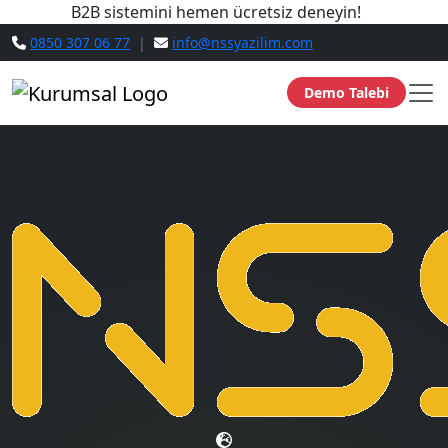
B2B sistemini hemen ücretsiz deneyin!
0850 307 06 77
|
info@nssyazilim.com
Demo Talebi