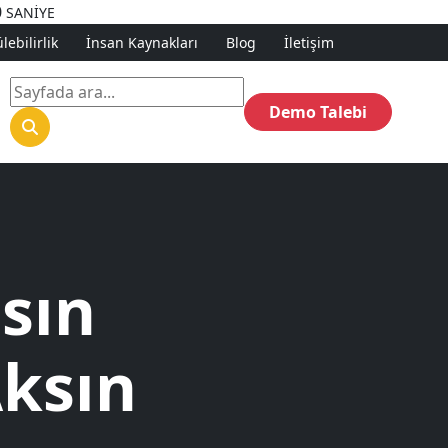
0
SANİYE
ebilirlik
İnsan Kaynakları
Blog
İletişim
Demo Talebi
sın
Aksın