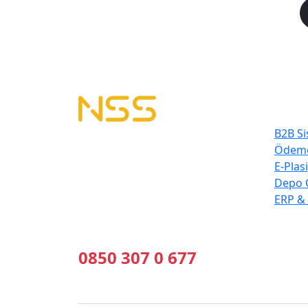
En Çok
B2B Si
B2B Yazılımı | E-Tahsilat | E-Plasiyer
Ödeme
Erp ile tam entegre B2B sistemleri
E-Plas
kuruyoruz.
Depo 
Geleceğin Sistemleri, Bugünün
ERP &
Çözümleri
Bizi Arayın
0850 307 0 677