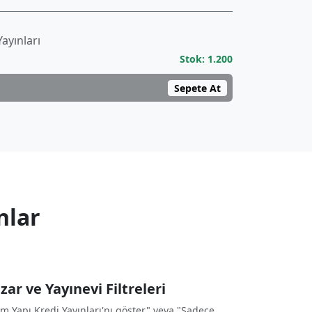
ayınları
Stok: 1.200
Sepete At
nlar
zar ve Yayınevi Filtreleri
m Yapı Kredi Yayınları'nı göster" veya "Sadece