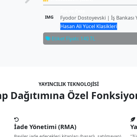
Suç ve Ceza
IMG
Fyodor Dostoyevski | İş Bankası Y
Hasan Ali Yücel Klasikleri
Etiket Fiyatı: 140 TL
YAYINCILIK TEKNOLOJISI
ap Dağıtımına Özel Fonksiyo
İade Yönetimi (RMA)
Ya
n
Bayiler iade edecekleri kitapları (hasarlı, satılmayan)
"Tü