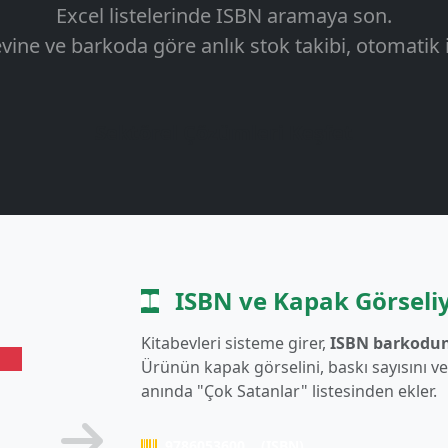
Excel listelerinde ISBN aramaya son.
evine ve barkoda göre anlık stok takibi, otomatik 
Sektörel Çözümleri Keşfet
ISBN ve Kapak Görseliy
Kitabevleri sisteme girer,
ISBN barkodu
Ürünün kapak görselini, baskı sayısını ve 
anında "Çok Satanlar" listesinden ekler.
9786053600... (ISBN)