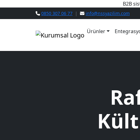
B2B sis
0850 307 06 77
|
info@nssyazilim.com
Ürünler
Entegrasy
Ra
Kült