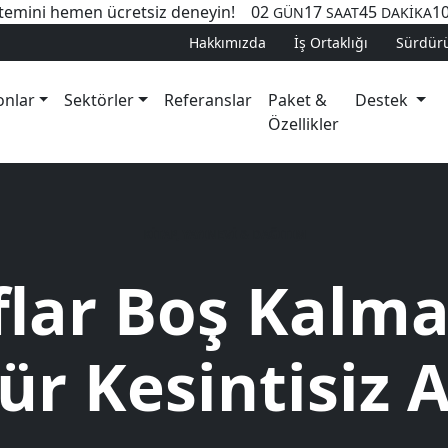
temini hemen ücretsiz deneyin!
02
17
45
1
GÜN
SAAT
DAKİKA
Hakkımızda
İş Ortaklığı
Sürdürül
onlar
Sektörler
Referanslar
Paket &
Destek
Özellikler
KİTAP, YAYINEVİ & DAĞITIM
flar Boş Kalma
ür Kesintisiz 