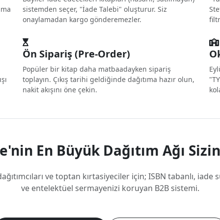
ulma
sistemden seçer, "İade Talebi" oluşturur. Siz
Ste
onaylamadan kargo gönderemezler.
fil
Ön Sipariş (Pre-Order)
Ok
Popüler bir kitap daha matbaadayken sipariş
Eyl
ışı
toplayın. Çıkış tarihi geldiğinde dağıtıma hazır olun,
"TY
nakit akışını öne çekin.
kol
e'nin En Büyük Dağıtım Ağı Sizi
dağıtımcıları ve toptan kırtasiyeciler için; ISBN tabanlı, iade
ve entelektüel sermayenizi koruyan B2B sistemi.