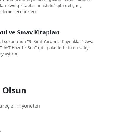
fan Zweig kitaplarını listele" gibi gelişmiş
treleme seçenekleri.
ul ve Sınav Kitapları
ül sezonunda "9. Sınıf Yardımcı Kaynaklar" veya
T-AYT Hazırlık Seti" gibi paketlerle toplu satışı
aylaştırın.
n Olsun
 süreçlerini yöneten