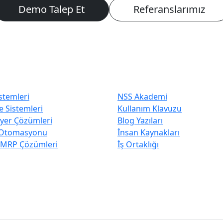
Demo Talep Et
Referanslarımız
 Tercih Edilenler
Hızlı Erişim
stemleri
NSS Akademi
 Sistemleri
Kullanım Klavuzu
iyer Çözümleri
Blog Yazıları
Otomasyonu
İnsan Kaynakları
 MRP Çözümleri
İş Ortaklığı