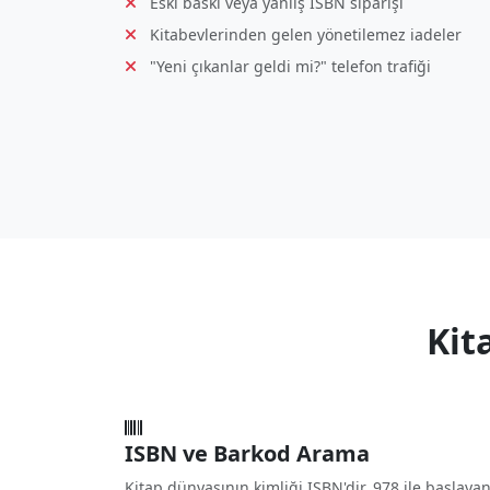
Eski baskı veya yanlış ISBN siparişi
Kitabevlerinden gelen yönetilemez iadeler
"Yeni çıkanlar geldi mi?" telefon trafiği
Kit
ISBN ve Barkod Arama
Kitap dünyasının kimliği ISBN'dir. 978 ile başlaya