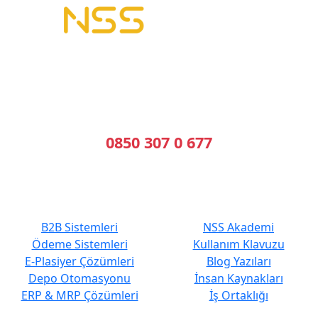
B2B Yazılımı | E-Tahsilat | E-Plasiyer
Erp ile tam entegre B2B sistemleri kuruyoruz.
Geleceğin Sistemleri, Bugünün Çözümleri
Bizi Arayın
0850 307 0 677
En Çok Tercih Edilenler
Hızlı Erişim
B2B Sistemleri
NSS Akademi
Ödeme Sistemleri
Kullanım Klavuzu
E-Plasiyer Çözümleri
Blog Yazıları
Depo Otomasyonu
İnsan Kaynakları
ERP & MRP Çözümleri
İş Ortaklığı