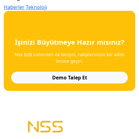
Haberler
Teknoloji
İşinizi Büyütmeye Hazır mısınız?
Nss B2B sistemleri ile tanışın, rakiplerinizin bir adım
önüne geçin.
Demo Talep Et