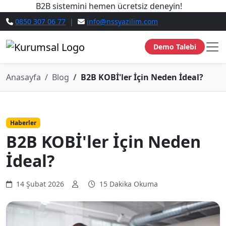
B2B sistemini hemen ücretsiz deneyin!
0850 307 06 77
|
info@nssyazilim.com
Demo Talebi
Anasayfa
Blog
B2B KOBİ'ler İçin Neden İdeal?
Haberler
B2B KOBİ'ler İçin Neden
İdeal?
14 Şubat 2026
15 Dakika Okuma