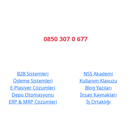
B2B Yazılımı | E-Tahsilat | E-Plasiyer
Erp ile tam entegre B2B sistemleri kuruyoruz.
Geleceğin Sistemleri, Bugünün Çözümleri
Bizi Arayın
0850 307 0 677
En Çok Tercih Edilenler
Hızlı Erişim
B2B Sistemleri
NSS Akademi
Ödeme Sistemleri
Kullanım Klavuzu
E-Plasiyer Çözümleri
Blog Yazıları
Depo Otomasyonu
İnsan Kaynakları
ERP & MRP Çözümleri
İş Ortaklığı
Kurumsal