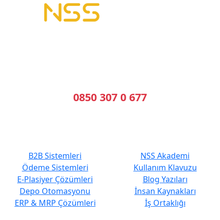
B2B Yazılımı | E-Tahsilat | E-Plasiyer
Erp ile tam entegre B2B sistemleri kuruyoruz.
Geleceğin Sistemleri, Bugünün Çözümleri
Bizi Arayın
0850 307 0 677
En Çok Tercih Edilenler
Hızlı Erişim
B2B Sistemleri
NSS Akademi
Ödeme Sistemleri
Kullanım Klavuzu
E-Plasiyer Çözümleri
Blog Yazıları
Depo Otomasyonu
İnsan Kaynakları
ERP & MRP Çözümleri
İş Ortaklığı