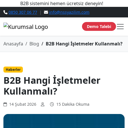
B2B sistemini hemen ücretsiz deneyin!
0850 307 06 77
|
info@nssyazilim.com
Demo Talebi
Anasayfa
Blog
B2B Hangi İşletmeler Kullanmalı?
Haberler
B2B Hangi İşletmeler
Kullanmalı?
14 Şubat 2026
15 Dakika Okuma