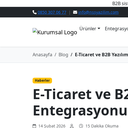
B2B sis
0850 307 06 77
|
info@nssyazilim.com
Ürünler
Entegrasy
Anasayfa
Blog
E-Ticaret ve B2B Yazıl
Haberler
E-Ticaret ve B
Entegrasyonu
14 Şubat 2026
15 Dakika Okuma