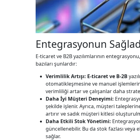
Entegrasyonun Sağladı
E-ticaret ve B2B yazılımlarının entegrasyonu
bazıları şunlardır:
Verimlilik Artışı:
E-ticaret ve B-2B
yazıl
otomatikleşmesine ve manuel işlemlerin 
verimliliği artar ve çalışanlar daha strate
Daha İyi Müşteri Deneyimi:
Entegrasyon
şekilde işlenir. Ayrıca, müşteri talepler
artırır ve sadık müşteri kitlesi oluşturul
Daha Etkili Stok Yönetimi:
Entegrasyon 
güncellenebilir. Bu da stok fazlası veya 
sağlar.