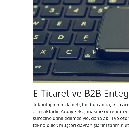
E-Ticaret ve B2B Ente
Teknolojinin hızla geliştiği bu çağda,
e-ticar
artmaktadır. Yapay zeka, makine öğrenimi ve 
sürecine dahil edilmesiyle, daha akıllı ve ot
teknolojiler, müşteri davranışlarını tahmin e