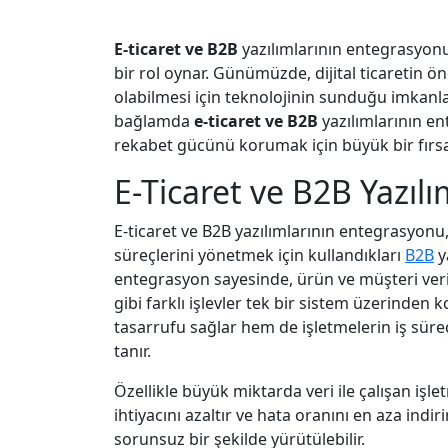
E-ticaret ve B2B
yazılımlarının entegrasyonu
bir rol oynar. Günümüzde, dijital ticaretin ön
olabilmesi için teknolojinin sunduğu imkanla
bağlamda
e-ticaret ve B2B
yazılımlarının en
rekabet gücünü korumak için büyük bir fırs
E-Ticaret ve B2B Yazıl
E-ticaret ve B2B yazılımlarının entegrasyonu, 
süreçlerini yönetmek için kullandıkları
B2B
y
entegrasyon sayesinde, ürün ve müşteri verile
gibi farklı işlevler tek bir sistem üzerinden 
tasarrufu sağlar hem de işletmelerin iş süre
tanır.
Özellikle büyük miktarda veri ile çalışan iş
ihtiyacını azaltır ve hata oranını en aza indir
sorunsuz bir şekilde yürütülebilir.