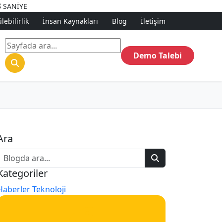
6
SANİYE
ebilirlik
İnsan Kaynakları
Blog
İletişim
Demo Talebi
Ara
Kategoriler
Haberler
Teknoloji