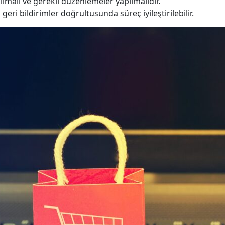
ılmalı ve gerekli düzenlemeler yapılmalıdır.
geri bildirimler doğrultusunda süreç iyileştirilebilir.