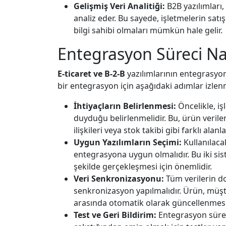
Gelişmiş Veri Analitiği:
B2B yazılımları,
analiz eder. Bu sayede, işletmelerin sat
bilgi sahibi olmaları mümkün hale gelir.
Entegrasyon Süreci Nas
E-ticaret ve B-2-B
yazılımlarının entegrasyon
bir entegrasyon için aşağıdaki adımlar izlenm
İhtiyaçların Belirlenmesi:
Öncelikle, iş
duyduğu belirlenmelidir. Bu, ürün verile
ilişkileri veya stok takibi gibi farklı alanlar
Uygun Yazılımların Seçimi:
Kullanılaca
entegrasyona uygun olmalıdır. Bu iki s
şekilde gerçekleşmesi için önemlidir.
Veri Senkronizasyonu:
Tüm verilerin do
senkronizasyon yapılmalıdır. Ürün, müşteri
arasında otomatik olarak güncellenmesi
Test ve Geri Bildirim:
Entegrasyon süre