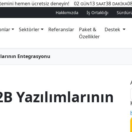
temini hemen ücretsiz deneyin!
02
13
38
0
GÜN
SAAT
DAKİKA
Hakkımızda
İş Ortaklığı
Sürdürül
onlar
Sektörler
Referanslar
Paket &
Destek
Özellikler
ımlarının Entegrasyonu
2B Yazılımlarının