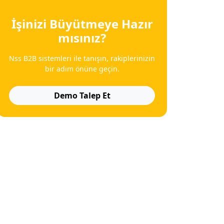
İşinizi Büyütmeye Hazır
mısınız?
Nss B2B sistemleri ile tanışın, rakiplerinizin
bir adım önüne geçin.
Demo Talep Et