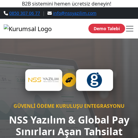
B2B sistemini hemen ücretsiz deneyin!
0850 307 06 77
|
info@nssyazilim.com
Demo Talebi
GÜVENLI ÖDEME KURULUŞU ENTEGRASYONU
NSS Yazılım & Global Pay
Sınırları Aşan Tahsilat