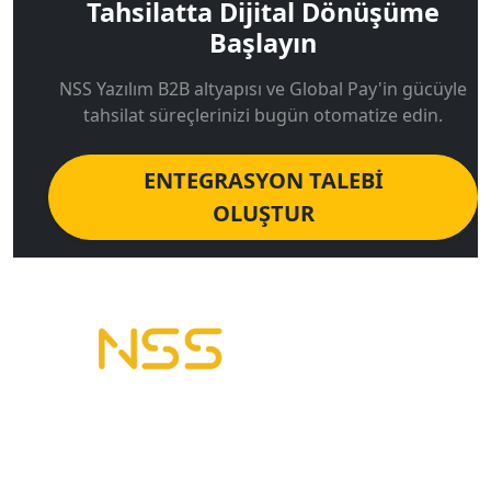
Tahsilatta Dijital Dönüşüme
Başlayın
NSS Yazılım B2B altyapısı ve Global Pay'in gücüyle
tahsilat süreçlerinizi bugün otomatize edin.
ENTEGRASYON TALEBİ
OLUŞTUR
B2B Yazılımı | E-Tahsilat | E-Plasiyer
Erp ile tam entegre B2B sistemleri kuruyoruz.
Geleceğin Sistemleri, Bugünün Çözümleri