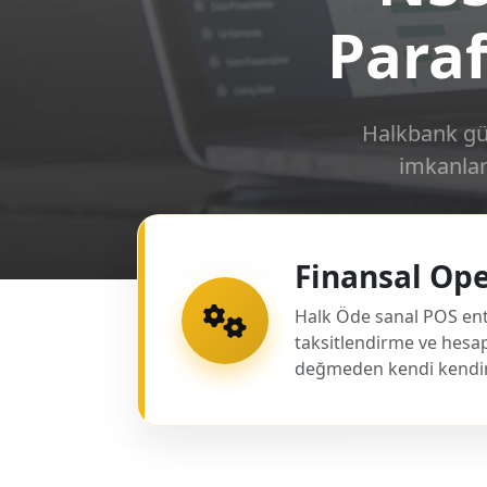
Paraf
Halkbank güve
imkanlar
Finansal Op
Halk Öde sanal POS ente
taksitlendirme ve hesap
değmeden kendi kendine 