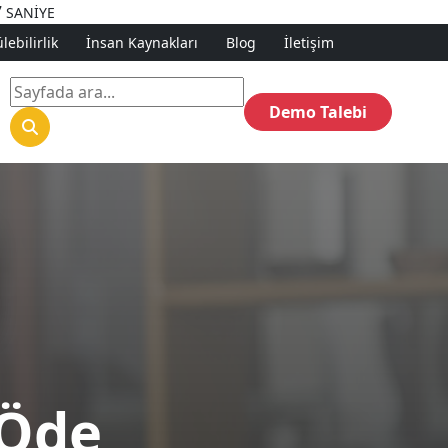
7
SANİYE
ebilirlik
İnsan Kaynakları
Blog
İletişim
Demo Talebi
 Öde