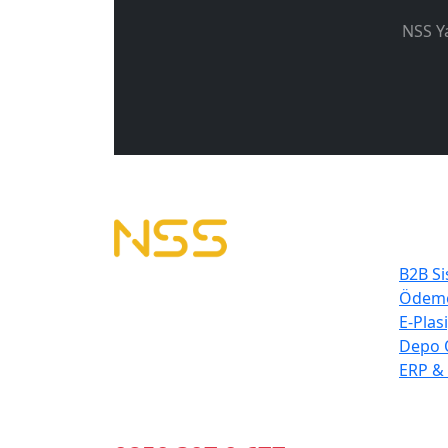
NSS Ya
En Çok
B2B Si
B2B Yazılımı | E-Tahsilat | E-Plasiyer
Ödeme
Erp ile tam entegre B2B sistemleri
E-Plas
kuruyoruz.
Depo 
Geleceğin Sistemleri, Bugünün
ERP &
Çözümleri
Bizi Arayın