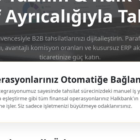
 Ayrıcalığıyla Ta
ncesiyle B2B tahsilatlarınızı dijitalleştirin. Paraf
ı, avantajlı komisyon oranları ve kusursuz ERP akt
ticaretinize güç katın.
erasyonlarınız Otomatiğe Bağlan
grasyonumuz sayesinde tahsilat sürecinizdeki manuel iş yükü
 eşleştirme gibi tüm finansal operasyonlarınız Halkbank'ın 
işler. Siz sadece işletmenizi büyütmeye odaklanırsınız.