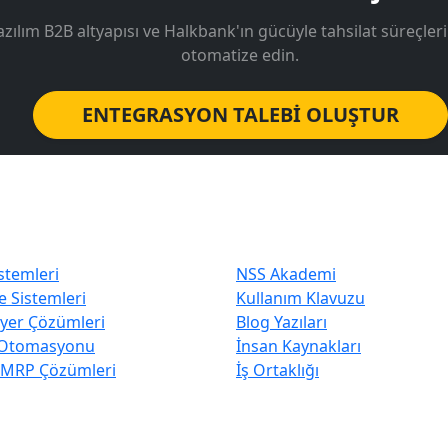
zılım B2B altyapısı ve Halkbank'ın gücüyle tahsilat süreçler
otomatize edin.
ENTEGRASYON TALEBİ OLUŞTUR
 Tercih Edilenler
Hızlı Erişim
stemleri
NSS Akademi
 Sistemleri
Kullanım Klavuzu
iyer Çözümleri
Blog Yazıları
Otomasyonu
İnsan Kaynakları
 MRP Çözümleri
İş Ortaklığı