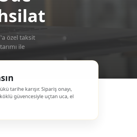
hsilat
'a özel taksit
arımı ile
sın
 tarihe karışır. Sipariş onayı,
köklü güvencesiyle uçtan uca, el