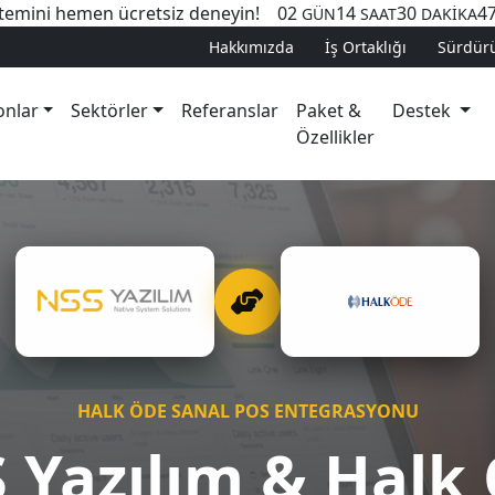
temini hemen ücretsiz deneyin!
02
14
30
4
GÜN
SAAT
DAKİKA
Hakkımızda
İş Ortaklığı
Sürdürül
onlar
Sektörler
Referanslar
Paket &
Destek
Özellikler
HALK ÖDE SANAL POS ENTEGRASYONU
 Yazılım & Halk