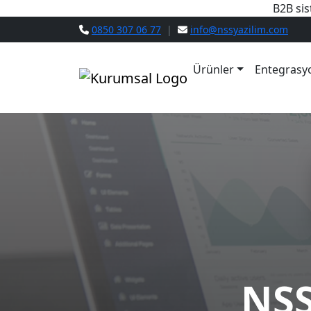
B2B sis
0850 307 06 77
|
info@nssyazilim.com
Ürünler
Entegrasy
NSS