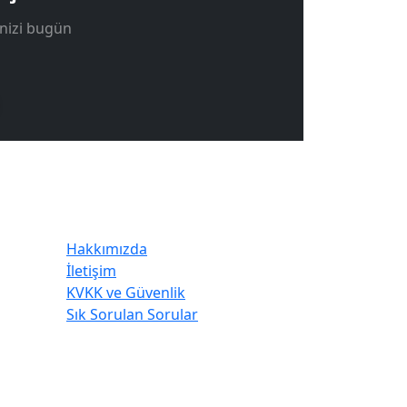
inizi bugün
Kurumsal
Hakkımızda
İletişim
KVKK ve Güvenlik
Sık Sorulan Sorular