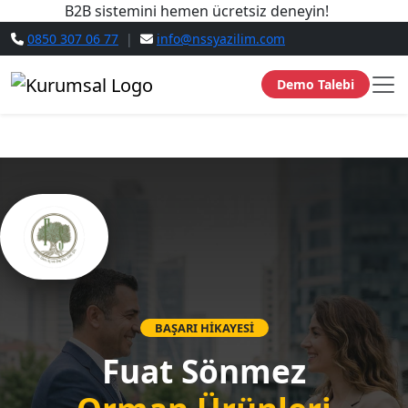
B2B sistemini hemen ücretsiz deneyin!
0850 307 06 77
|
info@nssyazilim.com
Demo Talebi
BAŞARI HİKAYESİ
Fuat Sönmez