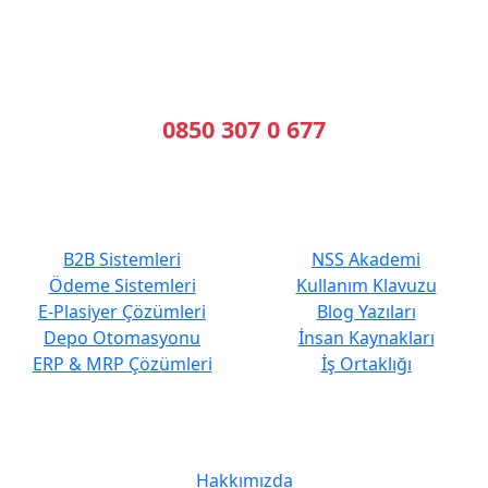
B2B Yazılımı | E-Tahsilat | E-Plasiyer
Erp ile tam entegre B2B sistemleri kuruyoruz.
Geleceğin Sistemleri, Bugünün Çözümleri
Bizi Arayın
0850 307 0 677
En Çok Tercih Edilenler
Hızlı Erişim
B2B Sistemleri
NSS Akademi
Ödeme Sistemleri
Kullanım Klavuzu
E-Plasiyer Çözümleri
Blog Yazıları
Depo Otomasyonu
İnsan Kaynakları
ERP & MRP Çözümleri
İş Ortaklığı
Kurumsal
Hakkımızda