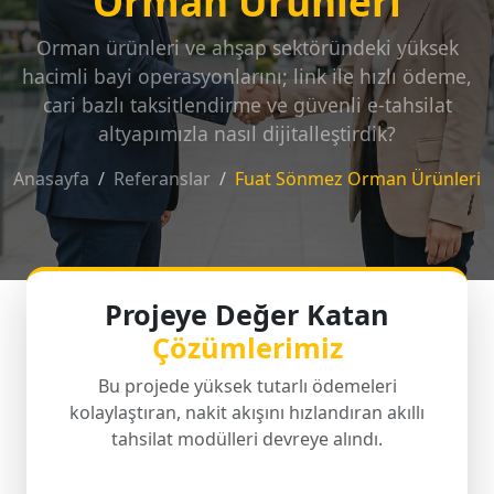
Orman Ürünleri
Orman ürünleri ve ahşap sektöründeki yüksek
hacimli bayi operasyonlarını; link ile hızlı ödeme,
cari bazlı taksitlendirme ve güvenli e-tahsilat
altyapımızla nasıl dijitalleştirdik?
Anasayfa
Referanslar
Fuat Sönmez Orman Ürünleri
Projeye Değer Katan
Çözümlerimiz
Bu projede yüksek tutarlı ödemeleri
kolaylaştıran, nakit akışını hızlandıran akıllı
tahsilat modülleri devreye alındı.