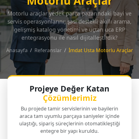
Motorlu Araçlar
Motorlu araçlar yedek parça pazarındaki bayi ve
servis operasyonlarını; şasi destekli akıllı arama,
gelişmiş katalog yönetimi ve uçtan uca ERP
entegrasyonu ile nasıl dijitalleştirdik?
Anasayfa
Referanslar
İmdat Usta Motorlu Araçlar
Projeye Değer Katan
Çözümlerimiz
Bu projede tamir servislerinin ve bayilerin
araca tam uyumlu parçaya saniyeler içinde
ulaştığı, sipariş süreçlerinin otomatikleştiği
entegre bir yapı kuruldu.