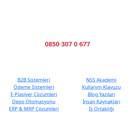
B2B Yazılımı | E-Tahsilat | E-Plasiyer
Erp ile tam entegre B2B sistemleri kuruyoruz.
Geleceğin Sistemleri, Bugünün Çözümleri
Bizi Arayın
0850 307 0 677
En Çok Tercih Edilenler
Hızlı Erişim
B2B Sistemleri
NSS Akademi
Ödeme Sistemleri
Kullanım Klavuzu
E-Plasiyer Çözümleri
Blog Yazıları
Depo Otomasyonu
İnsan Kaynakları
ERP & MRP Çözümleri
İş Ortaklığı
Kurumsal