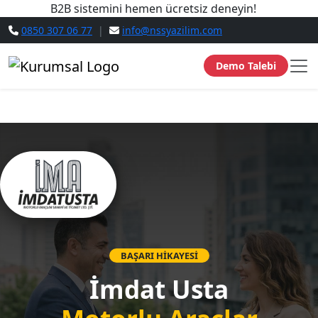
B2B sistemini hemen ücretsiz deneyin!
0850 307 06 77
|
info@nssyazilim.com
Demo Talebi
BAŞARI HİKAYESİ
İmdat Usta