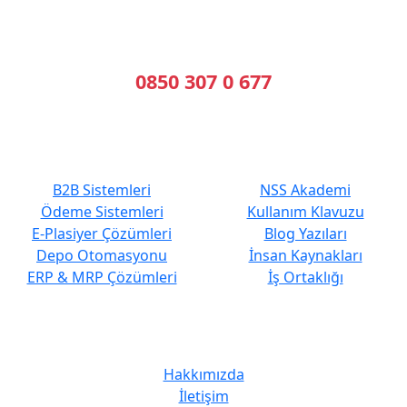
Geleceğin Sistemleri, Bugünün Çözümleri
Bizi Arayın
0850 307 0 677
En Çok Tercih Edilenler
Hızlı Erişim
B2B Sistemleri
NSS Akademi
Ödeme Sistemleri
Kullanım Klavuzu
E-Plasiyer Çözümleri
Blog Yazıları
Depo Otomasyonu
İnsan Kaynakları
ERP & MRP Çözümleri
İş Ortaklığı
Kurumsal
Hakkımızda
İletişim