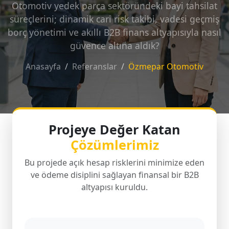
Otomotiv yedek parça sektöründeki bayi tahsilat
süreçlerini; dinamik cari risk takibi, vadesi geçmiş
borç yönetimi ve akıllı B2B finans altyapısıyla nasıl
güvence altına aldık?
Anasayfa
Referanslar
Özmepar Otomotiv
Projeye Değer Katan
Çözümlerimiz
Bu projede açık hesap risklerini minimize eden
ve ödeme disiplini sağlayan finansal bir B2B
altyapısı kuruldu.