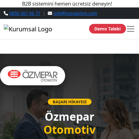
B2B sistemini hemen ücretsiz deneyin!
0850 307 06 77
|
info@nssyazilim.com
Demo Talebi
BAŞARI HİKAYESİ
Özmepar
Otomotiv