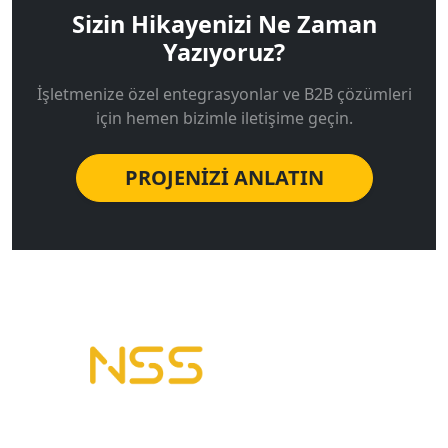
Sizin Hikayenizi Ne Zaman
Yazıyoruz?
İşletmenize özel entegrasyonlar ve B2B çözümleri
için hemen bizimle iletişime geçin.
PROJENİZİ ANLATIN
B2B Yazılımı | E-Tahsilat | E-Plasiyer
Erp ile tam entegre B2B sistemleri kuruyoruz.