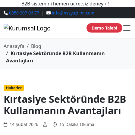
B2B sistemini hemen ücretsiz deneyin!
0850 307 06 77
|
info@nssyazilim.com
Demo Talebi
Anasayfa
Blog
Kırtasiye Sektöründe B2B Kullanmanın
Avantajları
Haberler
Kırtasiye Sektöründe B2B
Kullanmanın Avantajları
14 Şubat 2026
15 Dakika Okuma