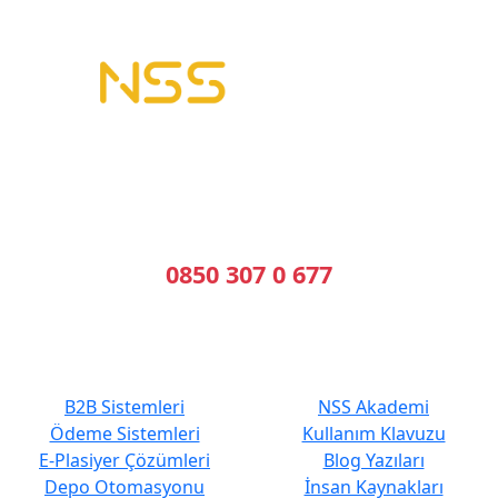
B2B Yazılımı | E-Tahsilat | E-Plasiyer
Erp ile tam entegre B2B sistemleri kuruyoruz.
Geleceğin Sistemleri, Bugünün Çözümleri
Bizi Arayın
0850 307 0 677
En Çok Tercih Edilenler
Hızlı Erişim
B2B Sistemleri
NSS Akademi
Ödeme Sistemleri
Kullanım Klavuzu
E-Plasiyer Çözümleri
Blog Yazıları
Depo Otomasyonu
İnsan Kaynakları