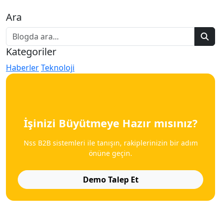
Ara
Kategoriler
Haberler
Teknoloji
İşinizi Büyütmeye Hazır mısınız?
Nss B2B sistemleri ile tanışın, rakiplerinizin bir adım
önüne geçin.
Demo Talep Et